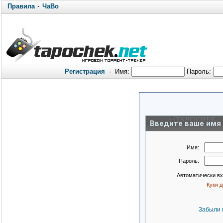
Правила
·
ЧаВо
Регистрация
·
Имя:
Пароль:
Введите ваше имя 
Имя:
Пароль:
Автоматически в
Куки 
Забыли 