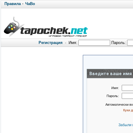
Правила
·
ЧаВо
Регистрация
·
Имя:
Пароль:
Введите ваше имя 
Имя:
Пароль:
Автоматически в
Куки 
Забыли 