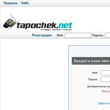
Правила
·
ЧаВо
Регистрация
·
Имя:
Пароль:
Введите ваше имя 
Имя:
Пароль:
Автоматически в
Куки 
Забыли 