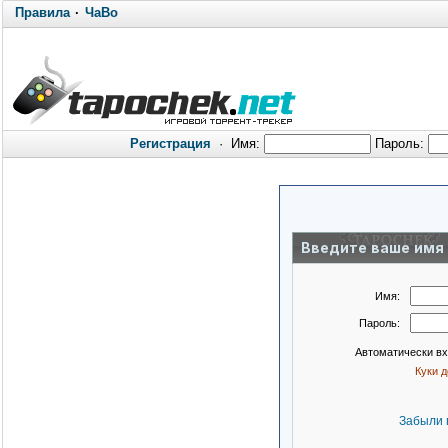
Правила
·
ЧаВо
Регистрация
·
Имя:
Пароль:
Введите ваше имя 
Имя:
Пароль:
Автоматически в
Куки 
Забыли 