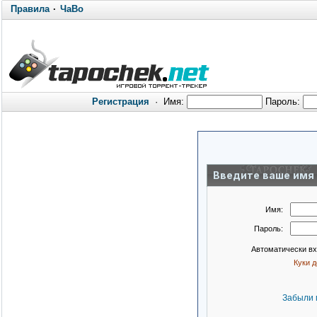
Правила
·
ЧаВо
Регистрация
·
Имя:
Пароль:
Введите ваше имя 
Имя:
Пароль:
Автоматически в
Куки 
Забыли 