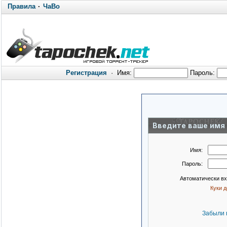
Правила
·
ЧаВо
Регистрация
·
Имя:
Пароль:
Введите ваше имя 
Имя:
Пароль:
Автоматически в
Куки 
Забыли 