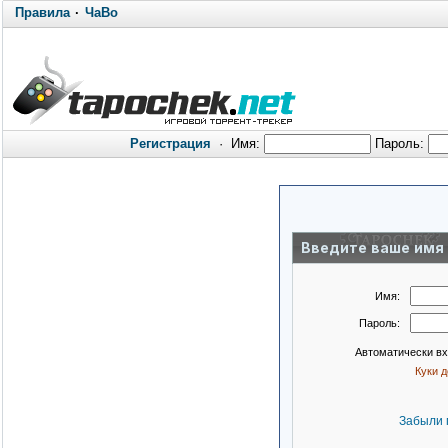
Правила
·
ЧаВо
Регистрация
·
Имя:
Пароль:
Введите ваше имя 
Имя:
Пароль:
Автоматически в
Куки 
Забыли 