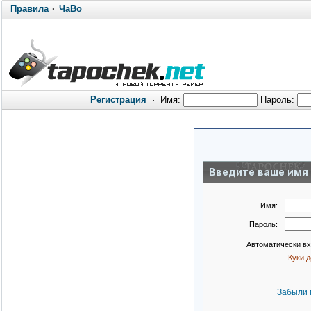
Правила
·
ЧаВо
Регистрация
·
Имя:
Пароль:
Введите ваше имя 
Имя:
Пароль:
Автоматически в
Куки 
Забыли 