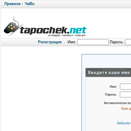
Правила
·
ЧаВо
Регистрация
·
Имя:
Пароль:
Введите ваше имя 
Имя:
Пароль:
Автоматически в
Куки 
Забыли 