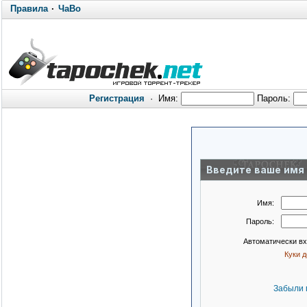
Правила
·
ЧаВо
Регистрация
·
Имя:
Пароль:
Введите ваше имя 
Имя:
Пароль:
Автоматически в
Куки 
Забыли 