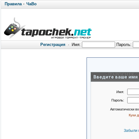
Правила
·
ЧаВо
Регистрация
·
Имя:
Пароль:
Введите ваше имя 
Имя:
Пароль:
Автоматически в
Куки 
Забыли 