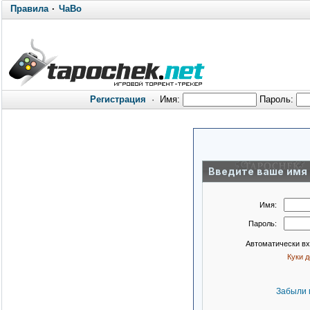
Правила
·
ЧаВо
Регистрация
·
Имя:
Пароль:
Введите ваше имя 
Имя:
Пароль:
Автоматически в
Куки 
Забыли 