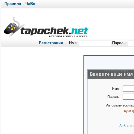
Правила
·
ЧаВо
Регистрация
·
Имя:
Пароль:
Введите ваше имя 
Имя:
Пароль:
Автоматически в
Куки 
Забыли 