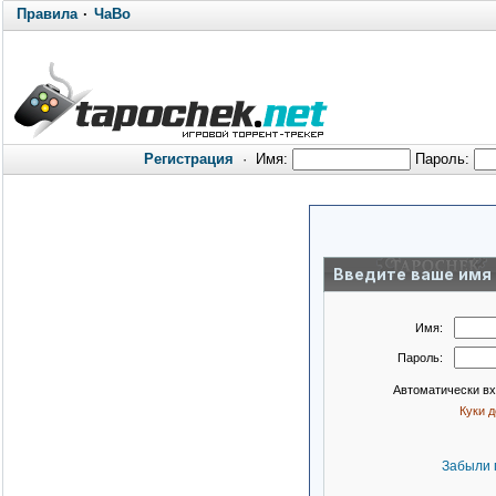
Правила
·
ЧаВо
Регистрация
·
Имя:
Пароль:
Введите ваше имя 
Имя:
Пароль:
Автоматически в
Куки 
Забыли 