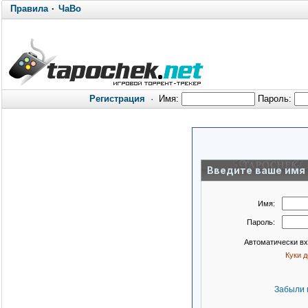
Правила
·
ЧаВо
Регистрация
·
Имя:
Пароль:
Введите ваше имя 
Имя:
Пароль:
Автоматически в
Куки 
Забыли 