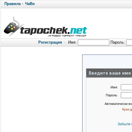
Правила
·
ЧаВо
Регистрация
·
Имя:
Пароль:
Введите ваше имя 
Имя:
Пароль:
Автоматически в
Куки 
Забыли 