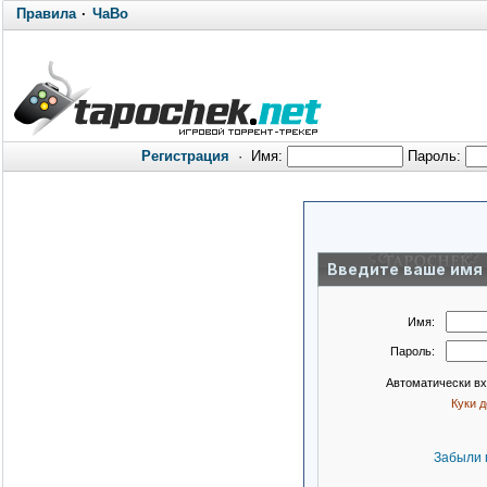
Правила
·
ЧаВо
Регистрация
·
Имя:
Пароль:
Введите ваше имя 
Имя:
Пароль:
Автоматически в
Куки 
Забыли 