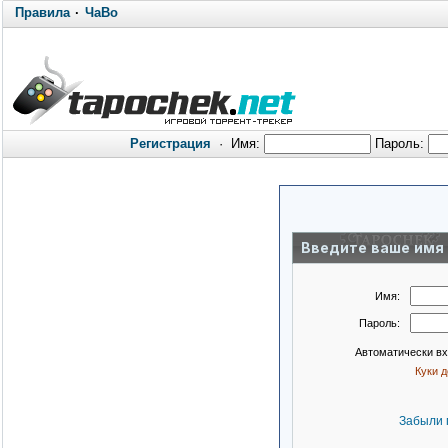
Правила
·
ЧаВо
Регистрация
·
Имя:
Пароль:
Введите ваше имя 
Имя:
Пароль:
Автоматически в
Куки 
Забыли 