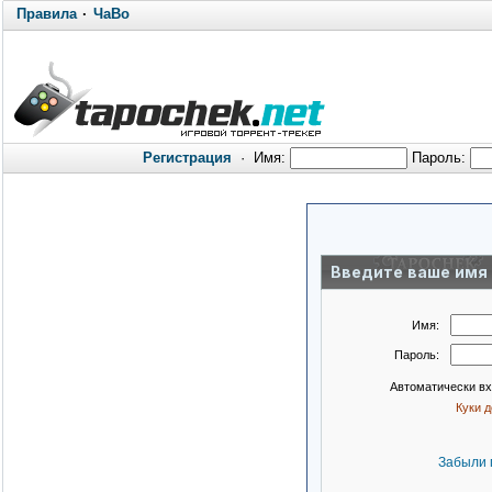
Правила
·
ЧаВо
Регистрация
·
Имя:
Пароль:
Введите ваше имя 
Имя:
Пароль:
Автоматически в
Куки 
Забыли 