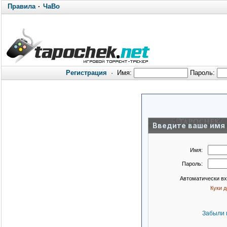
Правила
·
ЧаВо
Регистрация
·
Имя:
Пароль:
Введите ваше имя 
Имя:
Пароль:
Автоматически в
Куки 
Забыли 