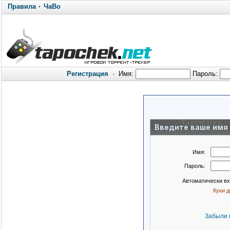
Правила
·
ЧаВо
Регистрация
·
Имя:
Пароль:
Введите ваше имя 
Имя:
Пароль:
Автоматически в
Куки 
Забыли 