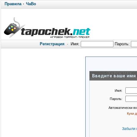
Правила
·
ЧаВо
Регистрация
·
Имя:
Пароль:
Введите ваше имя 
Имя:
Пароль:
Автоматически в
Куки 
Забыли 