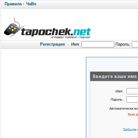
Правила
·
ЧаВо
Регистрация
·
Имя:
Пароль:
Введите ваше имя 
Имя:
Пароль:
Автоматически в
Куки 
Забыли 