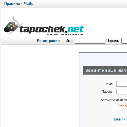
Правила
·
ЧаВо
Регистрация
·
Имя:
Пароль:
Введите ваше имя 
Имя:
Пароль:
Автоматически в
Куки 
Забыли 