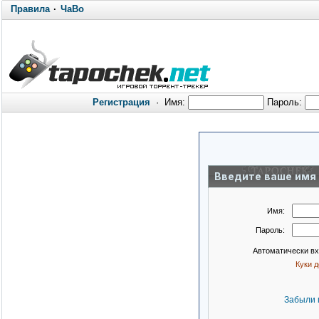
Правила
·
ЧаВо
Регистрация
·
Имя:
Пароль:
Введите ваше имя 
Имя:
Пароль:
Автоматически в
Куки 
Забыли 