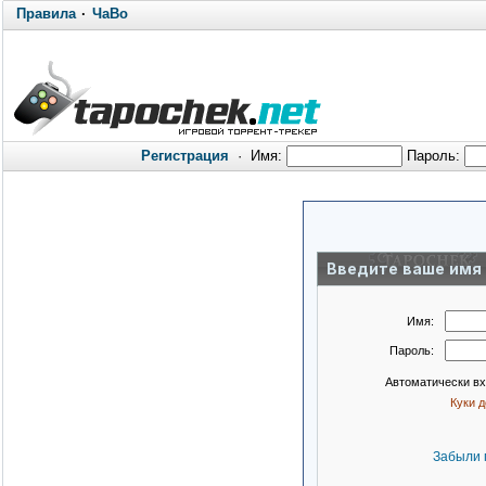
Правила
·
ЧаВо
Регистрация
·
Имя:
Пароль:
Введите ваше имя 
Имя:
Пароль:
Автоматически в
Куки 
Забыли 