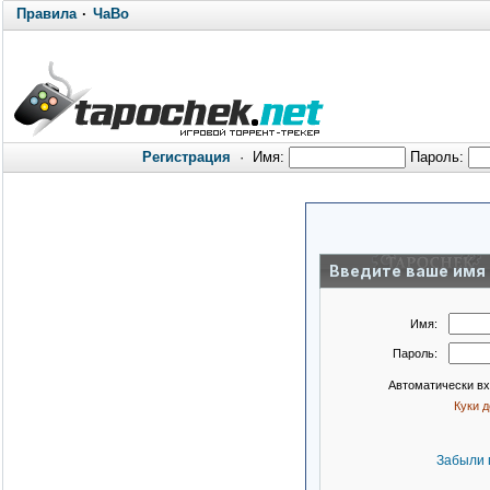
Правила
·
ЧаВо
Регистрация
·
Имя:
Пароль:
Введите ваше имя 
Имя:
Пароль:
Автоматически в
Куки 
Забыли 