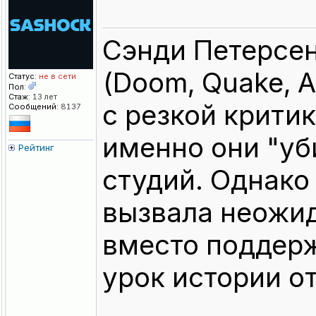
Сэнди Петерсен
(Doom, Quake, A
Статус:
не в сети
Пол:
Стаж:
13 лет
с резкой критик
Сообщений:
8137
именно они "уб
Рейтинг
студий. Однако
вызвала неожид
вместо поддер
урок истории от