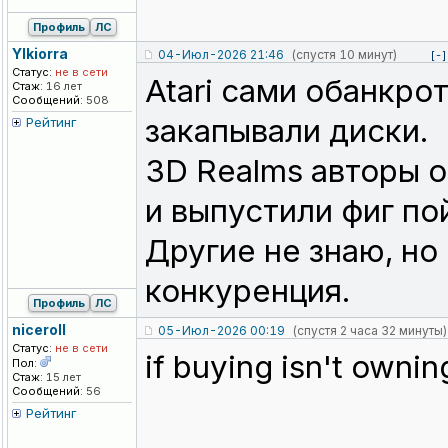
Профиль
ЛС
Ylkiorra
04-Июл-2026 21:46
(спустя 10 минут)
[-]
Статус:
не в сети
Atari сами обанкро
Стаж:
16 лет
Сообщений:
508
закапывали диски.
Рейтинг
3D Realms авторы о
и выпустили фиг по
Другие не знаю, но
конкуренция.
Профиль
ЛС
niceroll
05-Июл-2026 00:19
(спустя 2 часа 32 минуты)
Статус:
не в сети
if buying isn't ownin
Пол:
Стаж:
15 лет
Сообщений:
56
Рейтинг