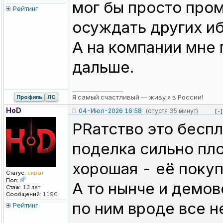
мог бы просто пром
Рейтинг
осуждать других иб
А на компании мне 
дальше.
_________________
Я самый счастливый — живу я в России!
Профиль
ЛС
HoD
04-Июл-2026 16:58
(спустя 35 минут)
[-]
PRатство это беспл
поделка сильно пло
хорошая - её поку
Статус:
скрыт
Пол:
А то нынче и демов
Стаж:
13 лет
Сообщений:
1190
по ним вроде все н
Рейтинг