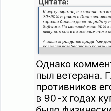
Цитата:
К черту пиратов, и я говорю это к
70-90% игроков в Doom скачивали 
гораздо больше денег на работу и
Software. По меньшей мере 50% коп
выкупить нас и в конечном итоге р
А ваши оправдания вроде "мы дол
позволял вам бесплатно пройти це
сыграть в битву, чтобы посмотреть
что идете. Проклятые пираты уничт
Однако коммен
Cinemaware, 3D Realms (Duke Nuke
Но если вы НЕ пират, я снимаю пе
пыл ветерана. 
увидите меня на конвенции, подойди
угощу вас выпивкой.
противников ег
в 90-х годах к
было физическ