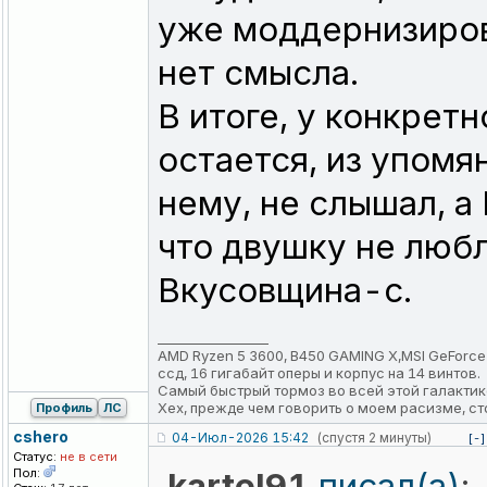
уже моддернизирова
нет смысла.
В итоге, у конкретн
остается, из упомя
нему, не слышал, а 
что двушку не люб
Вкусовщина-с.
_________________
AMD Ryzen 5 3600, B450 GAMING X,MSI GeForce RTX
ссд, 16 гигабайт оперы и корпус на 14 винтов.
Самый быстрый тормоз во всей этой галактик
Хех, прежде чем говорить о моем расизме, ст
Профиль
ЛС
cshero
04-Июл-2026 15:42
(спустя 2 минуты)
[-]
Статус:
не в сети
Пол:
kartel91
писал(а)
: