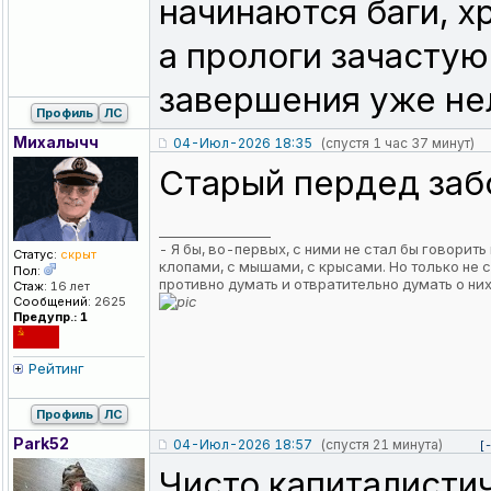
начинаются баги, х
а прологи зачастую
завершения уже не
Профиль
ЛС
Михалычч
04-Июл-2026 18:35
(спустя 1 час 37 минут)
Старый пердед за
_________________
- Я бы, во-первых, с ними не стал бы говорит
Статус:
скрыт
клопами, с мышами, с крысами. Но только не с
Пол:
противно думать и отвратительно думать о них.
Стаж:
16 лет
Сообщений:
2625
Предупр.: 1
Рейтинг
Профиль
ЛС
Park52
04-Июл-2026 18:57
(спустя 21 минута)
[
Чисто капиталисти