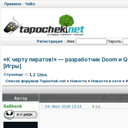
Правила
·
ЧаВо
Регистрация
·
Имя:
Пароль:
«К черту пиратов!» — разработчик Doom и Q
[Игры]
Страницы
:
1
,
2
След.
Список форумов Tapochek.net
»
Новости
»
Новости в сети
»
Автор
SaShock
04-Июл-2026 13:14
4
[+]