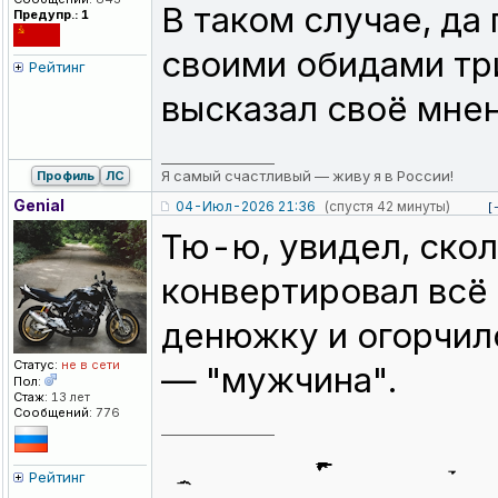
В таком случае, да
Предупр.: 1
своими обидами тр
Рейтинг
высказал своё мнен
_________________
Я самый счастливый — живу я в России!
Профиль
ЛС
Genial
04-Июл-2026 21:36
(спустя 42 минуты)
[
Тю-ю, увидел, скол
конвертировал всё 
денюжку и огорчилс
Статус:
не в сети
— "мужчина".
Пол:
Стаж:
13 лет
Сообщений:
776
_________________
Рейтинг