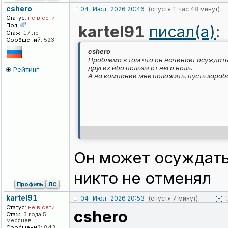
cshero
04-Июл-2026 20:46
(спустя 1 час 48 минут)
Статус:
не в сети
Пол:
kartel91
писал(а)
:
Стаж:
17 лет
Сообщений:
523
cshero
Проблема в том что он начинает осуждать
других ибо пользы от него ноль.
Рейтинг
А на компании мне положить, пусть зара
Он может осуждать 
никто не отменял
Профиль
ЛС
kartel91
04-Июл-2026 20:53
(спустя 7 минут)
[-]
Статус:
не в сети
cshero
Стаж:
3 года 5
месяцев
Сообщений:
843