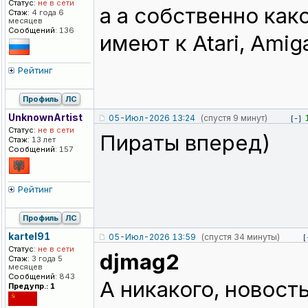
Статус:
не в сети
а а собственно как
Стаж:
4 года 6
месяцев
Сообщений:
136
имеют к Atari, Amig
Рейтинг
Профиль
ЛС
UnknownArtis
t
05-Июл-2026 13:24
(спустя 9 минут)
[-]
Статус:
не в сети
Пираты вперед)
Стаж:
13 лет
Сообщений:
157
Рейтинг
Профиль
ЛС
kartel91
05-Июл-2026 13:59
(спустя 34 минуты)
[
Статус:
не в сети
djmag2
Стаж:
3 года 5
месяцев
Сообщений:
843
А никакого, новост
Предупр.: 1