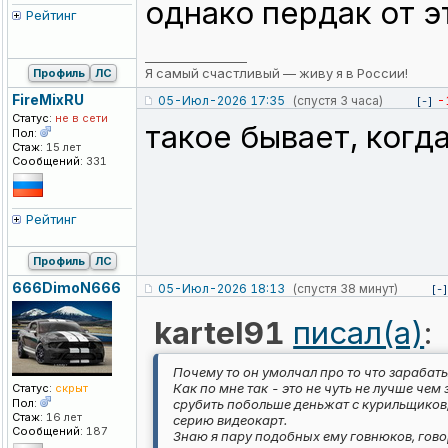
однако пердак от э
Рейтинг
_________________
Я самый счастливый — живу я в России!
Профиль
ЛС
FireMixRU
05-Июл-2026 17:35
(спустя 3 часа)
-
[-]
Статус:
не в сети
такое бывает, когд
Пол:
Стаж:
15 лет
Сообщений:
331
Рейтинг
Профиль
ЛС
666DimoN666
05-Июл-2026 18:13
(спустя 38 минут)
[-]
kartel91
писал(а)
:
Почему то он умолчал про то что зарабат
Как по мне так - это не чуть не лучше че
Статус:
скрыт
Пол:
срубить побольше деньжат с курильщиков, 
Стаж:
16 лет
серию видеокарт.
Сообщений:
187
Знаю я пару подобных ему говнюков, говор