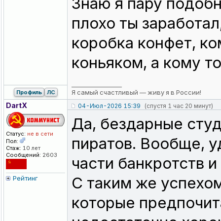
Знаю я пару подобн
плохо ты заработал,
коробка конфет, ко
коньяком, а кому т
_________________
Я самый счастливый — живу я в России!
Профиль
ЛС
DartX
04-Июл-2026 15:39
(спустя 1 час 20 минут)
Да, бездарные студ
Статус:
не в сети
пиратов. Вообще, 
Пол:
Стаж:
10 лет
Сообщений:
2603
части банкротств и
С таким же успехо
Рейтинг
которые предпочит