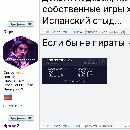
собственные игры х
Испанский стыд...
Профиль
ЛС
Riljis
05-Июл-2026 06:24
(спустя 1 час 59 минут)
Если бы не пираты 
_________________
Статус:
скрыт
Пол:
Стаж:
13 лет
Сообщений:
1238
Предупр.: 1
Рейтинг
Профиль
ЛС
djmag2
05-Июл-2026 13:15
(спустя 6 часов)
[-]