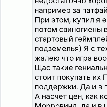
недостаточно хорош
например за патфа
При этом, купил я е
потом свиногиены 
стартовый геймпле
подземелья) Я с те
жалею что игра во
Щас такие гениальн
стоит покупать их 
поддержки. Да и в 
А насчет цен, как к
Морровинд, да и в 