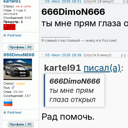
kartel91
05-Июл-2026 18:31
(спустя 18 минут)
[-]
Статус:
не в сети
666DimoN666
Стаж:
3 года 5
месяцев
Сообщений:
843
ты мне прям глаза 
Предупр.: 1
Рейтинг
_________________
Я самый счастливый — живу я в России!
Профиль
ЛС
666DimoN666
05-Июл-2026 18:39
(спустя 8 минут)
[-]
kartel91
писал(а)
:
666DimoN666
Статус:
скрыт
Пол:
ты мне прям
Стаж:
16 лет
Сообщений:
187
глаза открыл
Рейтинг
Рад помочь.
Профиль
ЛС