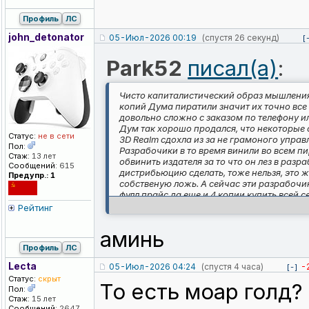
Профиль
ЛС
john_detonat
or
05-Июл-2026 00:19
(спустя 26 секунд)
[
Park52
писал(а)
:
Чисто капиталистический образ мышления
копий Дума пиратили значит их точно все
довольно сложно с заказом по телефону ил
Дум так хорошо продался, что некоторые 
Статус:
не в сети
3D Realm сдохла из за не грамоного управ
Пол:
Разрабочики в то время винили во всем пир
Стаж:
13 лет
обвинить издателя за то что он лез в ра
Сообщений:
615
дистрибьюцию сделать, тоже нельзя, это ж
Предупр.: 1
собственую ложь. А сейчас эти разрабочики
фулл прайс да еще и 4 копии купить всей 
Рейтинг
аминь
Профиль
ЛС
Lecta
05-Июл-2026 04:24
(спустя 4 часа)
-
[-]
Статус:
скрыт
То есть моар голд?
Пол:
Стаж:
15 лет
Сообщений:
2647