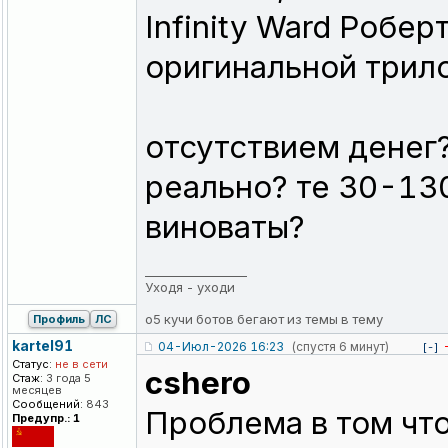
Infinity Ward Робер
оригинальной трилог
отсутствием денег
реально? те 30-13
виноваты?
_________________
Уходя - уходи
о5 кучи ботов бегают из темы в тему
Профиль
ЛС
kartel91
04-Июл-2026 16:23
(спустя 6 минут)
[-]
Статус:
не в сети
cshero
Стаж:
3 года 5
месяцев
Сообщений:
843
Проблема в том что
Предупр.: 1