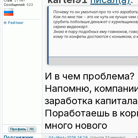
Стаж:
17 лет
Сообщений:
523
Почему то он умолчал про то что зарабат
Как по мне так - это не чуть не лучше че
срубить побольше деньжат с курильщиков, 
Рейтинг
серию видеокарт.
Знаю я пару подобных ему говнюков, говор
кому то конфеты достаются с коньяком, а 
И в чем проблема?
Напомню, компании 
заработка капитала
Поработаешь в кор
много нового
Профиль
ЛС
Подснежник
04-Июл-2026 16:16
(спустя 33 минуты)
[