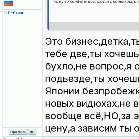
кому то конфеты достаются с коньяком, а 
Рейтинг
Это бизнес,детка,т
тебе две,ты хочеш
бухло,не вопрос,я 
подьезде,ты хочеш
Японии безпробежку
новых видюхах,не в
вообще всё,НО,за 
цену,а зависим ты о
Профиль
ЛС