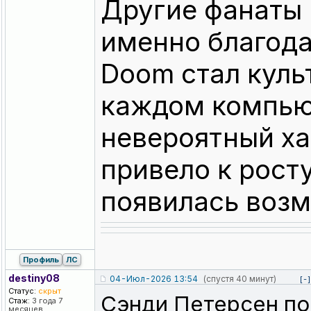
Другие фанаты 
именно благод
Doom стал куль
каждом компьют
невероятный ха
привело к рост
появилась возм
Профиль
ЛС
destiny08
04-Июл-2026 13:54
(спустя 40 минут)
[-]
Статус:
скрыт
Сэнди Петерсен п
Стаж:
3 года 7
месяцев