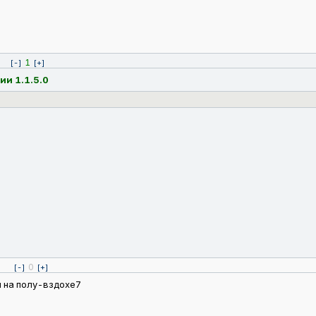
1
[-]
[+]
ии 1.1.5.0
0
[-]
[+]
я на полу-вздохе7