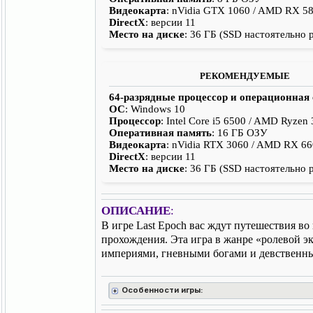
Видеокарта
: nVidia GTX 1060 / AMD RX 5
DirectX
: версии 11
Место на диске
: 36 ГБ (SSD настоятельно 
РЕКОМЕНДУЕМЫЕ
64-разрядные процессор и операционная
ОС
: Windows 10
Процессор
: Intel Core i5 6500 / AMD Ryzen
Оперативная память
: 16 ГБ ОЗУ
Видеокарта
: nVidia RTX 3060 / AMD RX 6
DirectX
: версии 11
Место на диске
: 36 ГБ (SSD настоятельно 
ОПИСАНИЕ
:
В игре Last Epoch вас ждут путешествия в
прохождения. Эта игра в жанре «ролевой э
империями, гневными богами и девственным
Особенности игры: