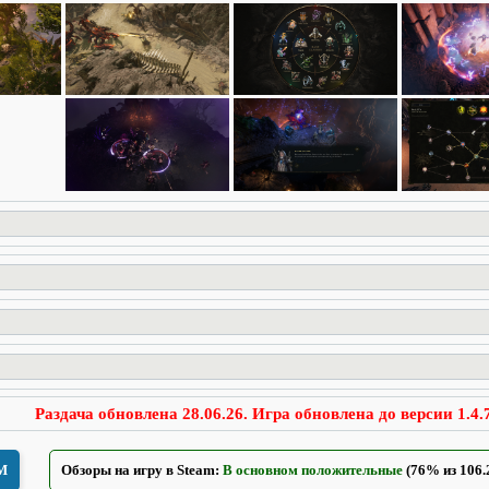
Раздача обновлена 28.06.26. Игра обновлена до версии 1.4.7
M
Обзоры на игру в Steam:
В основном положительные
(76% из 106.