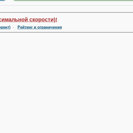
симальной скорости)!
ррент)
·
Рейтинг и ограничения