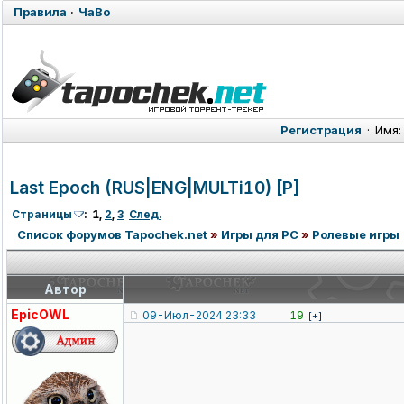
Правила
·
ЧаВо
Регистрация
·
Имя:
Last Epoch (RUS|ENG|MULTi10) [P]
Страницы
:
1
,
2
,
3
След.
Список форумов Tapochek.net
»
Игры для PC
»
Ролевые игры
Автор
EpicOWL
09-Июл-2024 23:33
19
[+]