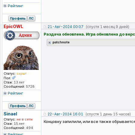
Рейтинг
Профиль
ЛС
EpicOWL
21-Авг-2024 00:07
(спустя 1 месяц 9 дней)
Раздача обновлена. Игра обновлена до верс
patchnote
Статус:
скрыт
Пол:
Стаж:
13 лет
Сообщений:
5728
Рейтинг
Профиль
ЛС
Sinael
22-Авг-2024 16:01
(спустя 1 день 15 часов)
Статус:
не в сети
Концовку запилили, или все также обрываетс
Стаж:
15 лет
Сообщений:
494
Рейтинг