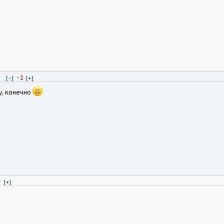
-2
[-]
[+]
у, конечно
0
[+]