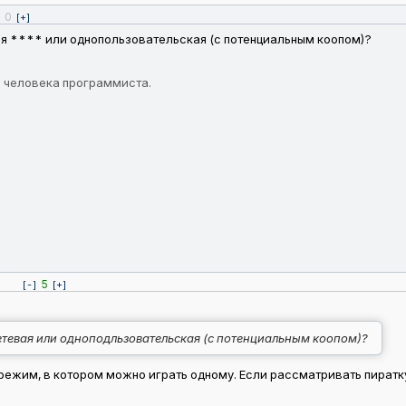
0
]
[+]
вая **** или однопользовательская (с потенциальным коопом)?
из человека программиста.
5
[-]
[+]
сетевая или одноподльзовательская (с потенциальным коопом)?
 режим, в котором можно играть одному. Если рассматривать пиратку,