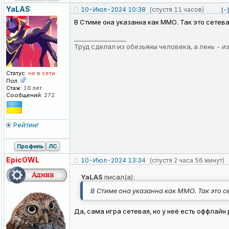
YaLAS
10-Июл-2024 10:38
(спустя 11 часов)
[-
В Стиме она указанна как ММО. Так это сете
_________________
Труд сделал из обезьяны человека, а лень - 
Статус:
не в сети
Пол:
Стаж:
16 лет
Сообщений:
272
Рейтинг
Профиль
ЛС
EpicOWL
10-Июл-2024 13:34
(спустя 2 часа 56 минут)
YaLAS
писал(а):
В Стиме она указанна как ММО. Так это 
Да, сама игра сетевая, но у неё есть оффлайн