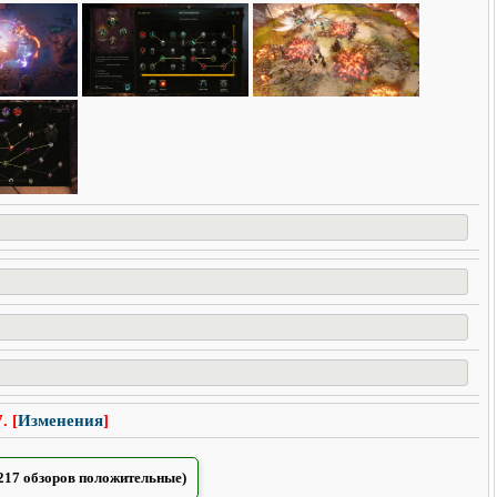
. [
Изменения
]
217 обзоров положительные)