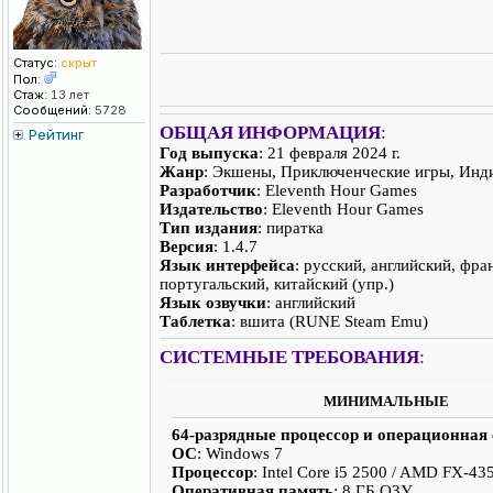
Статус:
скрыт
Пол:
Стаж:
13 лет
Сообщений:
5728
ОБЩАЯ ИНФОРМАЦИЯ
:
Рейтинг
Год выпуска
: 21 февраля 2024 г.
Жанр
: Экшены, Приключенческие игры, Инди
Разработчик
: Eleventh Hour Games
Издательство
: Eleventh Hour Games
Тип издания
: пиратка
Версия
: 1.4.7
Язык интерфейса
: русский, английский, фра
португальский, китайский (упр.)
Язык озвучки
: английский
Таблетка
: вшита (RUNE Steam Emu)
СИСТЕМНЫЕ ТРЕБОВАНИЯ
:
МИНИМАЛЬНЫЕ
64-разрядные процессор и операционная
ОС
: Windows 7
Процессор
: Intel Core i5 2500 / AMD FX-43
Оперативная память
: 8 ГБ ОЗУ